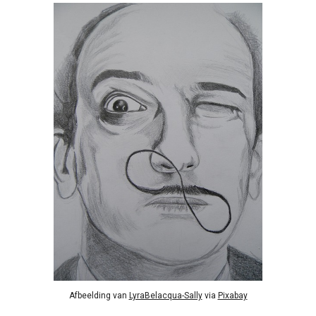
Afbeelding van
LyraBelacqua-Sally
via
Pixabay